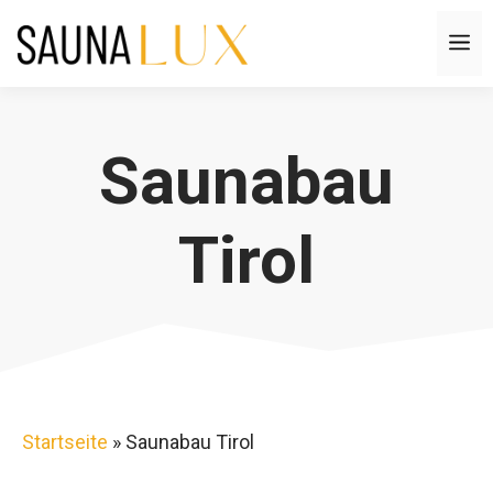
Zum
M
Inhalt
springen
Saunabau
Tirol
Startseite
»
Saunabau Tirol