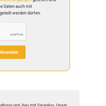
ne Daten auch mit
eteilt werden dürfen.
Absenden
altung und -bau mit Saunalux. Unser